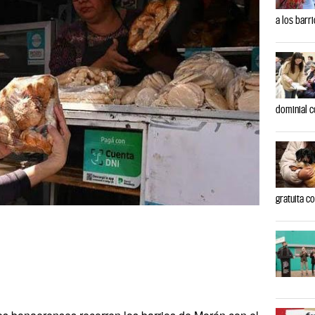
a los barr
dominial c
gratuita c