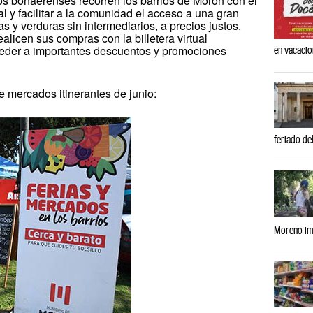
s bonaerenses recorren los barrios de Morón con el
l y facilitar a la comunidad el acceso a una gran
as y verduras sin intermediarios, a precios justos.
licen sus compras con la billetera virtual
der a importantes descuentos y promociones
en vacaci
e mercados itinerantes de junio:
feriado del
Moreno imp