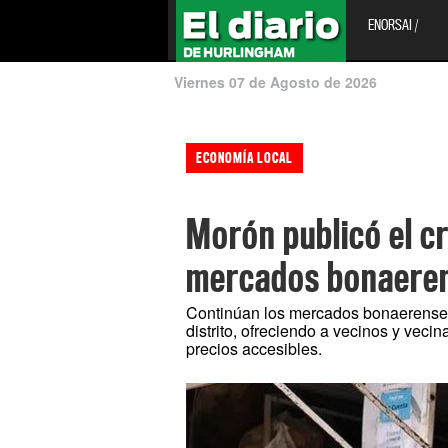
ENORSAI /
Viernes 07 de Agosto de 2026
ECONOMÍA LOCAL
Morón publicó el c
mercados bonaeren
Continúan los mercados bonaerenses y
distrito, ofreciendo a vecinos y vecin
precios accesibles.