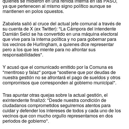
quienes se midieron en una reñida interna en las PASO,
ya que pertenecen al mismo signo político aunque se
mantienen en polos opuestos.
Zabaleta salió al cruce del actual jefe comunal a través de
su cuenta de X (ex Twitter): "La Cámpora del intendente
Damián Selci se ha convertido en una máquina electoral
que vive para la interna política y no para gobernar para
los vecinos de Hurlingham, a quienes dice representar
pero a los que les miente para no afrontar sus
responsabilidades".
Y acusó que el comunicado emitido por la Comuna es
"mentiroso y falaz" porque "sostiene que por deudas de
nuestra gestión no se afrontará el pago de sueldos y otros
compromisos que corresponden al gobierno municipal".
Tras apuntar otras quejas sobre la actual gestión, el
exintendente finalizó: "Desde nuestra condición de
ciudadanos comprometidos seguiremos atentos para
cuidar y defender los intereses de todos y cada uno de los
vecinos que con mucho orgullo representamos en dos
periodos de gobierno".