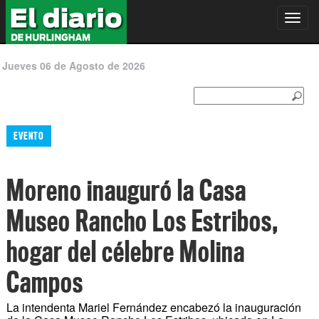
Toggl
navig
Jueves 06 de Agosto de 2026
EVENTO
Moreno inauguró la Casa
Museo Rancho Los Estribos,
hogar del célebre Molina
Campos
La intendenta Mariel Fernández encabezó la inauguración