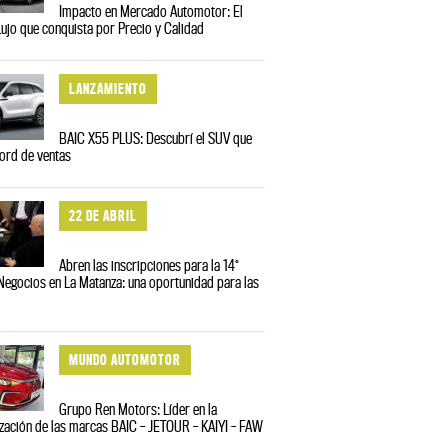
Impacto en Mercado Automotor: El
ujo que conquista por Precio y Calidad
LANZAMIENTO
BAIC X55 PLUS: Descubrí el SUV que
ord de ventas
22 DE ABRIL
Abren las inscripciones para la 14°
egocios en La Matanza: una oportunidad para las
MUNDO AUTOMOTOR
Grupo Ren Motors: Líder en la
zación de las marcas BAIC – JETOUR – KAIYI – FAW