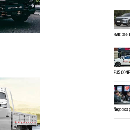
BAIC X55 I
EU5 CONFO
Negocios 