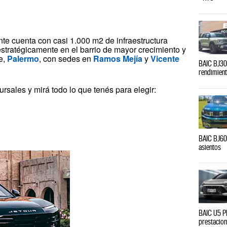
nte cuenta con casi 1.000 m2 de infraestructura
estratégicamente en el barrio de mayor crecimiento y
e,
Palermo
, con sedes en
Ramos Mejía
y
Vicente
BAIC BJ30 
rendimient
ursales y mirá todo lo que tenés para elegir:
BAIC BJ60:
asientos
BAIC U5 PL
prestacio