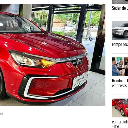
Sedán de L
rompe réc
Ronda de N
empresas
00
comerciali
– KYC