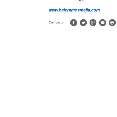
www.baicramosmejia.com
Compartir