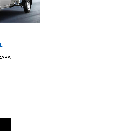
L
 CABA