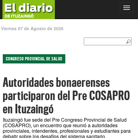
Toggl
navig
Viernes 07 de Agosto de 2026
CONGRESO PROVINCIAL DE SALUD
Autoridades bonaerenses
participaron del Pre COSAPRO
en Ituzaingó
Ituzaingó fue sede del Pre Congreso Provincial de Salud
(COSAPRO), un encuentro que reunió a autoridades
provinciales, intendentes, profesionales y estudiantes para
debatir sobre los desafíos del sistema sanitario