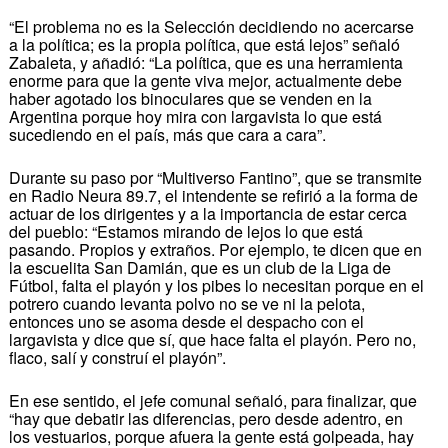
“El problema no es la Selección decidiendo no acercarse
a la política; es la propia política, que está lejos” señaló
Zabaleta, y añadió: “La política, que es una herramienta
enorme para que la gente viva mejor, actualmente debe
haber agotado los binoculares que se venden en la
Argentina porque hoy mira con largavista lo que está
sucediendo en el país, más que cara a cara”.
Durante su paso por “Multiverso Fantino”, que se transmite
en Radio Neura 89.7, el intendente se refirió a la forma de
actuar de los dirigentes y a la importancia de estar cerca
del pueblo: “Estamos mirando de lejos lo que está
pasando. Propios y extraños. Por ejemplo, te dicen que en
la escuelita San Damián, que es un club de la Liga de
Fútbol, falta el playón y los pibes lo necesitan porque en el
potrero cuando levanta polvo no se ve ni la pelota,
entonces uno se asoma desde el despacho con el
largavista y dice que sí, que hace falta el playón. Pero no,
flaco, salí y construí el playón”.
En ese sentido, el jefe comunal señaló, para finalizar, que
“hay que debatir las diferencias, pero desde adentro, en
los vestuarios, porque afuera la gente está golpeada, hay